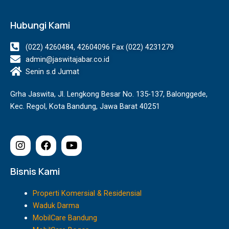
Hubungi Kami
(022) 4260484, 42604096 Fax (022) 4231279
admin@jaswitajabar.co.id
Senin s.d Jumat
Grha Jaswita, Jl. Lengkong Besar No. 135-137, Balonggede,
Kec. Regol, Kota Bandung, Jawa Barat 40251
I
F
Y
n
a
o
s
c
u
t
e
t
Bisnis Kami
a
b
u
g
o
b
Properti Komersial & Residensial
r
o
e
Waduk Darma
a
k
MobilCare Bandung
m