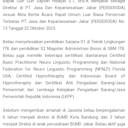
Bapak Gun Gun Saptari Hidayat S.T., M.B.A Menjabat sebagai
Direktur di PT. Jasa Dan Kepariwisataan Jabar (PERSERODA)
sesuai Akta Berita Acara Rapat Umum Luar Biasa Perseroan
Terbatas PT Jasa dan Kepariwisataan Jabar (PERSERODA) No.
13 Tanggal 22 Oktober 2025.
Beliau menyelesaikan pendidikan Sarjana S1 di Teknik Lingkungan
ITB dan pendidikan S2 Magister Administrasi Bisnis di SBM ITB.
Beliau juga memiliki beberapa sertifikasi diantaranya Certified
Basic Practitioner Neuro Linguistic Programming dari National
Federation for Neuro Linguistic Programming (NFNLP) Florida
USA, Certified Hypnotheraphy dari Indonesian Board of
Hypnotheraphy dan Sertifikat Ahli Pengadaan Barang/Jasa
Pemerintah dari Lembaga Kebijakan Pengadaan Barang/Jasa
Pemerintah Republik Indonesia (LKPP).
Sebelum mengemban amanah di Jaswita beliau berpengalaman
6 tahun menjadi direksi di BUMD Kota Bandung, dan 2 tahun
menjadi Direksi di anak perusahaan BUMD Jabar. Beliau aktif juga