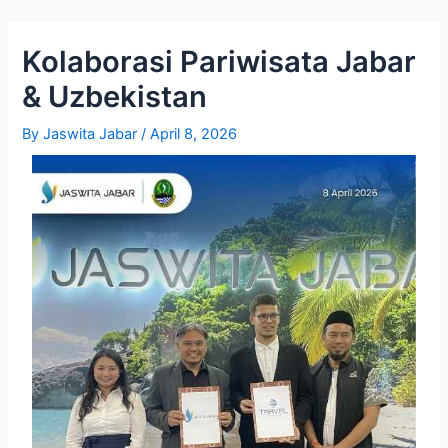
Skip
Post
to
navigation
Kolaborasi Pariwisata Jabar
content
& Uzbekistan
By
Jaswita Jabar
/
April 8, 2026