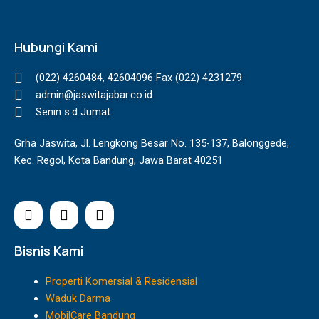
Hubungi Kami
(022) 4260484, 42604096 Fax (022) 4231279
admin@jaswitajabar.co.id
Senin s.d Jumat
Grha Jaswita, Jl. Lengkong Besar No. 135-137, Balonggede,
Kec. Regol, Kota Bandung, Jawa Barat 40251
I
F
Y
n
a
o
s
c
u
t
e
t
Bisnis Kami
a
b
u
g
o
b
Properti Komersial & Residensial
r
o
e
Waduk Darma
a
k
MobilCare Bandung