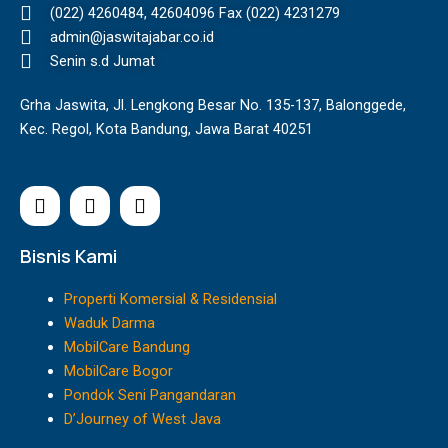
(022) 4260484, 42604096 Fax (022) 4231279
admin@jaswitajabar.co.id
Senin s.d Jumat
Grha Jaswita, Jl. Lengkong Besar No. 135-137, Balonggede,
Kec. Regol, Kota Bandung, Jawa Barat 40251
I
F
Y
n
a
o
s
c
u
t
e
t
Bisnis Kami
a
b
u
g
o
b
Properti Komersial & Residensial
r
o
e
Waduk Darma
a
k
MobilCare Bandung
m
MobilCare Bogor
Pondok Seni Pangandaran
D’Journey of West Java