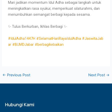
Mari jadikan momentum Idul Adha sebagai langkah untuk
meningkatkan rasa syukur, memperkuat silaturahmi, dan
menumbuhkan semangat berbagi kepada sesama.
✨ Tulus Berkurban, Ikhlas Berbagi ✨
#IdulAdha1447H
#SelamatHariRayaIdulAdha
#JaswitaJab
ar
#BUMDJabar
#berbagikebaikan
←
Previous Post
Next Post
→
Hubungi Kami