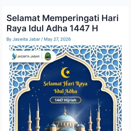
Skip
Post
to
navigation
Selamat Memperingati Hari
content
Raya Idul Adha 1447 H
By
Jaswita Jabar
/
May 27, 2026