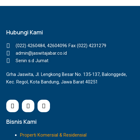
Hubungi Kami
(022) 4260484, 42604096 Fax (022) 4231279
admin@jaswitajabar.co.id
Senin s.d Jumat
Grha Jaswita, Jl. Lengkong Besar No. 135-137, Balonggede,
Kec. Regol, Kota Bandung, Jawa Barat 40251
I
F
Y
n
a
o
s
c
u
t
e
t
Bisnis Kami
a
b
u
g
o
b
Properti Komersial & Residensial