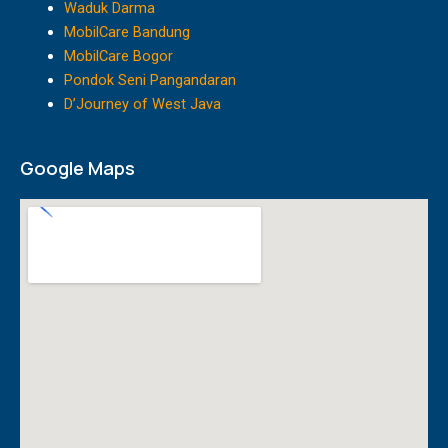
r
o
e
Waduk Darma
a
k
MobilCare Bandung
m
MobilCare Bogor
Pondok Seni Pangandaran
D’Journey of West Java
Google Maps