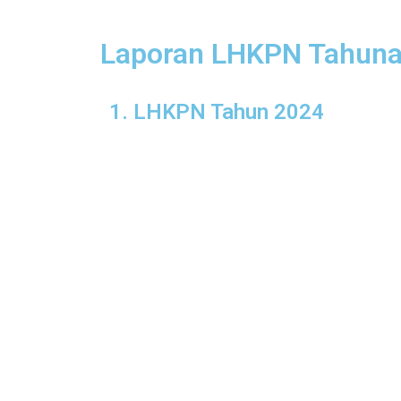
Skip
to
Laporan LHKPN Tahun
content
1. LHKPN Tahun 2024