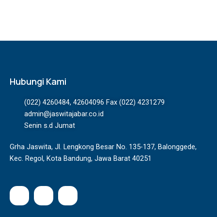
Hubungi Kami
(022) 4260484, 42604096 Fax (022) 4231279
admin@jaswitajabar.co.id
Senin s.d Jumat
Grha Jaswita, Jl. Lengkong Besar No. 135-137, Balonggede,
Kec. Regol, Kota Bandung, Jawa Barat 40251
I
F
Y
n
a
o
s
c
u