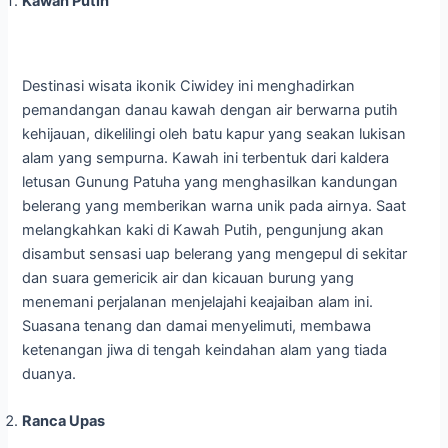
Kawah Putih
Destinasi wisata ikonik Ciwidey ini menghadirkan
pemandangan danau kawah dengan air berwarna putih
kehijauan, dikelilingi oleh batu kapur yang seakan lukisan
alam yang sempurna. Kawah ini terbentuk dari kaldera
letusan Gunung Patuha yang menghasilkan kandungan
belerang yang memberikan warna unik pada airnya. Saat
melangkahkan kaki di Kawah Putih, pengunjung akan
disambut sensasi uap belerang yang mengepul di sekitar
dan suara gemericik air dan kicauan burung yang
menemani perjalanan menjelajahi keajaiban alam ini.
Suasana tenang dan damai menyelimuti, membawa
ketenangan jiwa di tengah keindahan alam yang tiada
duanya.
Ranca Upas