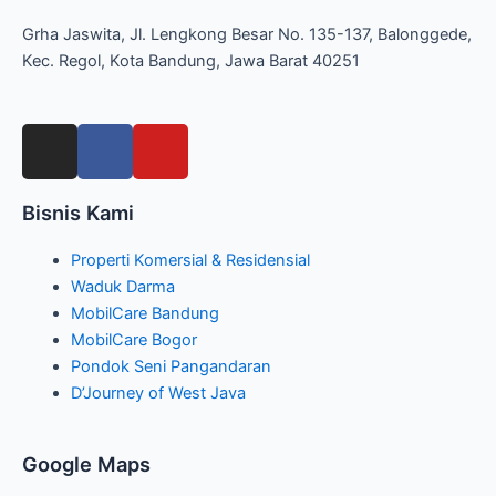
Grha Jaswita, Jl. Lengkong Besar No. 135-137, Balonggede,
Kec. Regol, Kota Bandung, Jawa Barat 40251
I
F
Y
n
a
o
s
c
u
Bisnis Kami
t
e
t
a
b
u
Properti Komersial & Residensial
g
o
b
Waduk Darma
r
o
e
MobilCare Bandung
a
k
MobilCare Bogor
m
Pondok Seni Pangandaran
D’Journey of West Java
Google Maps