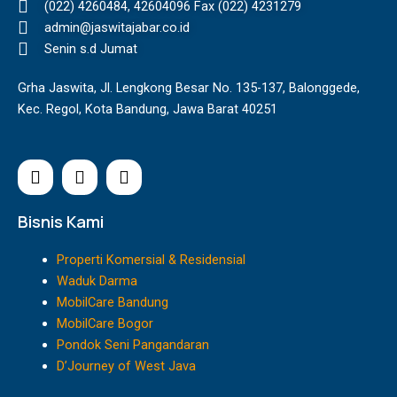
(022) 4260484, 42604096 Fax (022) 4231279
admin@jaswitajabar.co.id
Senin s.d Jumat
Grha Jaswita, Jl. Lengkong Besar No. 135-137, Balonggede,
Kec. Regol, Kota Bandung, Jawa Barat 40251
I
F
Y
n
a
o
s
c
u
t
e
t
Bisnis Kami
a
b
u
g
o
b
Properti Komersial & Residensial
r
o
e
Waduk Darma
a
k
MobilCare Bandung
m
MobilCare Bogor
Pondok Seni Pangandaran
D’Journey of West Java