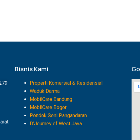
Bisnis Kami
Go
1279
Properti Komersial & Residensial
Waduk Darma
MobilCare Bandung
MobilCare Bogor
Pondok Seni Pangandaran
arat
D’Journey of West Java