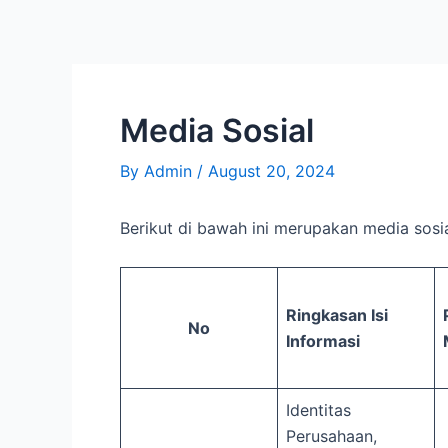
Skip
Post
to
navigation
content
Media Sosial
By
Admin
/
August 20, 2024
Berikut di bawah ini merupakan media sosia
Ringkasan Isi
No
Informasi
Identitas
Perusahaan,