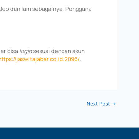
ideo dan lain sebagainya. Pengguna
bar bisa
login
sesuai dengan akun
https://jaswitajabar.co.id:2096/
.
Next Post
→