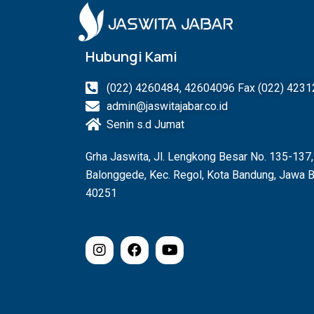
Hubungi Kami
(022) 4260484, 42604096 Fax (022) 423
admin@jaswitajabar.co.id
Senin s.d Jumat
Grha Jaswita, Jl. Lengkong Besar No. 135-137,
Balonggede, Kec. Regol, Kota Bandung, Jawa B
40251
I
F
Y
n
a
o
s
c
u
t
e
t
a
b
u
g
o
b