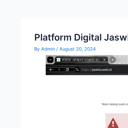
Skip
Post
to
navigation
content
Platform Digital Jasw
By
Admin
/
August 20, 2024