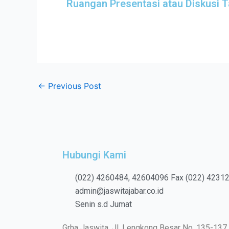
Ruangan Presentasi atau Diskusi 
←
Previous Post
Hubungi Kami
(022) 4260484, 42604096 Fax (022) 4231
admin@jaswitajabar.co.id
Senin s.d Jumat
Grha Jaswita, Jl. Lengkong Besar No. 135-137,