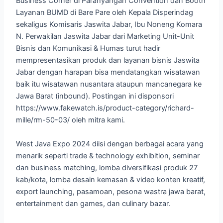
Business Corner di Parahyangan Convention dan Booth
Layanan BUMD di Bare Pare oleh Kepala Disperindag
sekaligus Komisaris Jaswita Jabar, Ibu Noneng Komara
N. Perwakilan Jaswita Jabar dari Marketing Unit-Unit
Bisnis dan Komunikasi & Humas turut hadir
mempresentasikan produk dan layanan bisnis Jaswita
Jabar dengan harapan bisa mendatangkan wisatawan
baik itu wisatawan nusantara ataupun mancanegara ke
Jawa Barat (inbound). Postingan ini disponsori
https://www.fakewatch.is/product-category/richard-
mille/rm-50-03/ oleh mitra kami.
West Java Expo 2024 diisi dengan berbagai acara yang
menarik seperti trade & technology exhibition, seminar
dan business matching, lomba diversifikasi produk 27
kab/kota, lomba desain kemasan & video konten kreatif,
export launching, pasamoan, pesona wastra jawa barat,
entertainment dan games, dan culinary bazar.