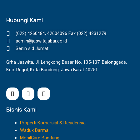
Hubungi Kami
(022) 4260484, 42604096 Fax (022) 4231279
admin@jaswitajabar.co.id
Senin s.d Jumat
Grha Jaswita, Jl. Lengkong Besar No. 135-137, Balonggede,
Kec. Regol, Kota Bandung, Jawa Barat 40251
I
F
Y
n
a
o
s
c
u
t
e
t
Bisnis Kami
a
b
u
g
o
b
Properti Komersial & Residensial
r
o
e
Waduk Darma
a
k
MobilCare Bandung