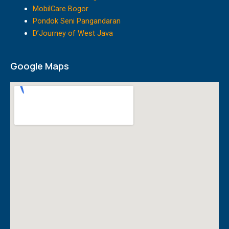
m
MobilCare Bogor
Pondok Seni Pangandaran
D’Journey of West Java
Google Maps