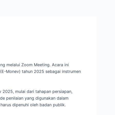
ng melalui Zoom Meeting. Acara ini
(E-Monev) tahun 2025 sebagai instrumen
 2025, mulai dari tahapan persiapan,
ode penilaian yang digunakan dalam
g harus dipenuhi oleh badan publik.