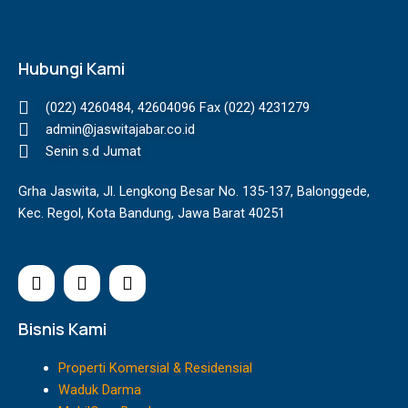
Hubungi Kami
(022) 4260484, 42604096 Fax (022) 4231279
admin@jaswitajabar.co.id
Senin s.d Jumat
Grha Jaswita, Jl. Lengkong Besar No. 135-137, Balonggede,
Kec. Regol, Kota Bandung, Jawa Barat 40251
I
F
Y
n
a
o
s
c
u
t
e
t
Bisnis Kami
a
b
u
g
o
b
Properti Komersial & Residensial
r
o
e
Waduk Darma
a
k