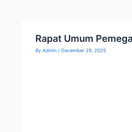
Skip
Post
to
navigation
content
Rapat Umum Pemega
By
Admin
/
December 29, 2025