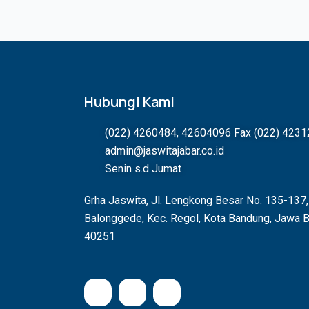
Hubungi Kami
(022) 4260484, 42604096 Fax (022) 423
admin@jaswitajabar.co.id
Senin s.d Jumat
Grha Jaswita, Jl. Lengkong Besar No. 135-137,
Balonggede, Kec. Regol, Kota Bandung, Jawa B
40251
I
F
Y
n
a
o